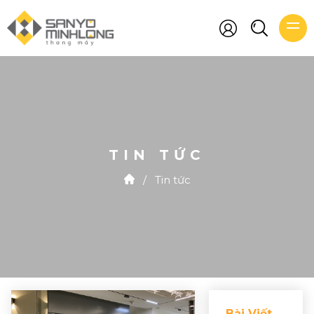
TIN TỨC
/
Tin tức
Bài Viết