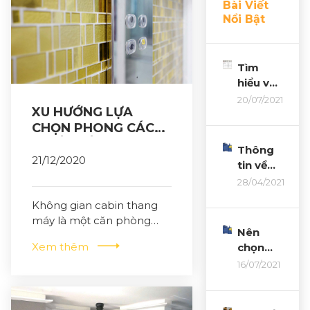
Bài Viết
Nổi Bật
Tìm
hiểu về
các loại
20/07/2021
XU HƯỚNG LỰA
thang
CHỌN PHONG CÁCH
máy,
THIẾT KẾ THANG
kích
Thông
thước,
MÁY HIỆN NAY
21/12/2020
tin về
tải
nguồn
28/04/2021
trọng
gốc
năm
Không gian cabin thang
máy
2021
máy là một căn phòng
kéo
Nên
thu nhỏ, nơi con người
Thang
Xem thêm
chọn
thực sự chăm chú khám
Máy
thang
16/07/2021
phá từng đường nét chạm
Sanyo
máy sử
trổ, họa tiết, hoa văn của
Minh
dụng
chiếc thang. Chính vì vậy,
Long
động cơ