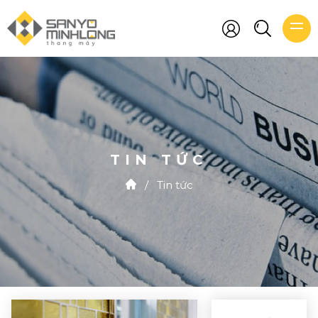
TIN TỨC
/
Tin tức