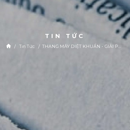
TIN TỨC
/
Tin Tức
/
THANG MÁY DIỆT KHUẨN - GIẢI PHÁP AN TOÀN MÙA DỊCH