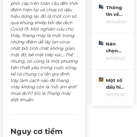
phổi cấp trên toàn cầu đến thời
kích
Thông
điểm hiện tại và chưa có dấu
thước,
tin về
hiệu dừng lại, đó là một con số
tải
nguồn
28/04/2021
quá khủng khiếp bởi đại dịch
trọng
gốc
Covid 19. Một nghiên cứu cho
năm
máy
thấy, thang máy là một trong
2021
kéo
những điểm dễ lây lan virus
Nên
Thang
nhất bởi tính chất không gian,
chọn
Máy
mật độ, bề mặt tiếp xúc,...Thế
thang
16/07/2021
Sanyo
nhưng, nó cũng là một phương
máy sử
tiện thiết yếu trong cuộc sống,
Minh
dụng
kể cả chung cư lẫn gia đình.
Long
động cơ
Một số
Vậy làm cách nào để thang
không
dấu hiệu
máy không còn là "nỗi ám ảnh"
hộp số
mùa dịch? Đó là Thang máy
nhận
19/07/2021
hay có
diệt khuẩn.
biết
hộp số?
thang
máy đã
đến lúc
cần
Nguy cơ tiềm
kiểm tra