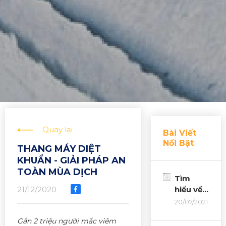
Quay lại
Bài Viết
Nổi Bật
THANG MÁY DIỆT
KHUẨN - GIẢI PHÁP AN
TOÀN MÙA DỊCH
Tìm
21/12/2020
hiểu về
các loại
20/07/2021
thang
Gần 2 triệu người mắc viêm
máy,