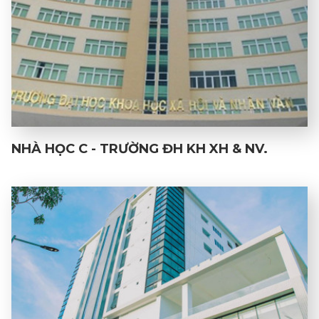
NHÀ HỌC C - TRƯỜNG ĐH KH XH & NV.