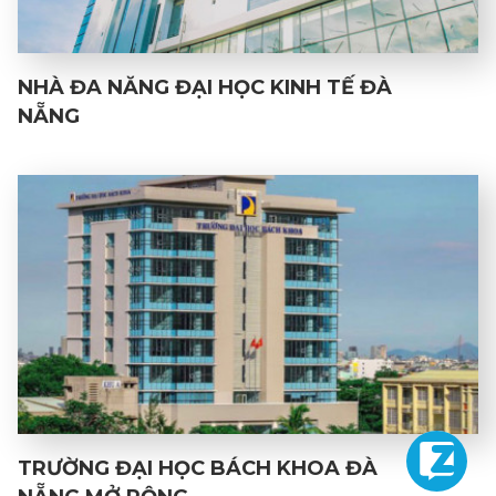
NHÀ ĐA NĂNG ĐẠI HỌC KINH TẾ ĐÀ
NẴNG
TRƯỜNG ĐẠI HỌC BÁCH KHOA ĐÀ